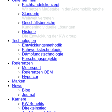
Unternehmen
Fachhandelskonzept
Wir setzen Maßstäbe in der Automobilbranche
Standorte
Weltweit vertreten
Geschäftsbereiche
Kundenindividuelle Lösungen
Historie
Die Entwicklung der KW group
Technologien
Entwicklungsmethodik
Fahrwerkstechnologie
Dämpfungstechnologie
Forschungsprojekte
Referenzen
Motorsport
Referenzen OEM
Hypercar
Marken
News
Blog
Journal
Karriere
KW Benefits
Direkteinstieg