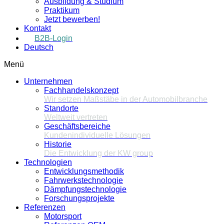
Ausbildung & Studium
Praktikum
Jetzt bewerben!
Kontakt
B2B-Login
Deutsch
Menü
Unternehmen
Fachhandelskonzept
Wir setzen Maßstäbe in der Automobilbranche
Standorte
Weltweit vertreten
Geschäftsbereiche
Kundenindividuelle Lösungen
Historie
Die Entwicklung der KW group
Technologien
Entwicklungsmethodik
Fahrwerkstechnologie
Dämpfungstechnologie
Forschungsprojekte
Referenzen
Motorsport