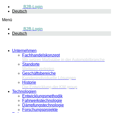
B2B-Login
Deutsch
Menü
B2B-Login
Deutsch
Unternehmen
Fachhandelskonzept
Wir setzen Maßstäbe in der Automobilbranche
Standorte
Weltweit vertreten
Geschäftsbereiche
Kundenindividuelle Lösungen
Historie
Die Entwicklung der KW group
Technologien
Entwicklungsmethodik
Fahrwerkstechnologie
Dämpfungstechnologie
Forschungsprojekte