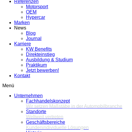
Referenzen
Motorsport
OEM
Hypercar
Marken
News
Blog
Journal
Karriere
KW Benefits
Direkteinstieg
Ausbildung & Studium
Praktikum
Jetzt bewerben!
Kontakt
Menü
Unternehmen
Fachhandelskonzept
Wir setzen Maßstäbe in der Automobilbranche
Standorte
Weltweit vertreten
Geschäftsbereiche
Kundenindividuelle Lösungen