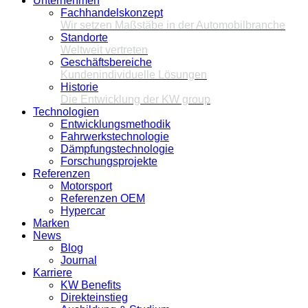
Unternehmen
Fachhandelskonzept
Wir setzen Maßstäbe in der Automobilbranche
Standorte
Weltweit vertreten
Geschäftsbereiche
Kundenindividuelle Lösungen
Historie
Die Entwicklung der KW group
Technologien
Entwicklungsmethodik
Fahrwerkstechnologie
Dämpfungstechnologie
Forschungsprojekte
Referenzen
Motorsport
Referenzen OEM
Hypercar
Marken
News
Blog
Journal
Karriere
KW Benefits
Direkteinstieg