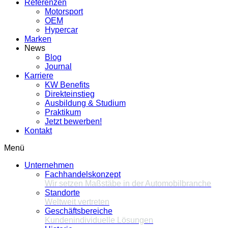
Referenzen
Motorsport
OEM
Hypercar
Marken
News
Blog
Journal
Karriere
KW Benefits
Direkteinstieg
Ausbildung & Studium
Praktikum
Jetzt bewerben!
Kontakt
Menü
Unternehmen
Fachhandelskonzept
Wir setzen Maßstäbe in der Automobilbranche
Standorte
Weltweit vertreten
Geschäftsbereiche
Kundenindividuelle Lösungen