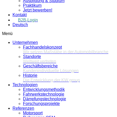
Ausbildung & Studium
Praktikum
Jetzt bewerben!
Kontakt
B2B-Login
Deutsch
Menü
Unternehmen
Fachhandelskonzept
Wir setzen Maßstäbe in der Automobilbranche
Standorte
Weltweit vertreten
Geschäftsbereiche
Kundenindividuelle Lösungen
Historie
Die Entwicklung der KW group
Technologien
Entwicklungsmethodik
Fahrwerkstechnologie
Dämpfungstechnologie
Forschungsprojekte
Referenzen
Motorsport