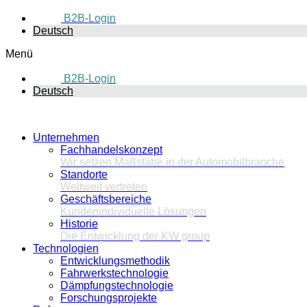
B2B-Login
Deutsch
Menü
B2B-Login
Deutsch
Unternehmen
Fachhandelskonzept
Wir setzen Maßstäbe in der Automobilbranche
Standorte
Weltweit vertreten
Geschäftsbereiche
Kundenindividuelle Lösungen
Historie
Die Entwicklung der KW group
Technologien
Entwicklungsmethodik
Fahrwerkstechnologie
Dämpfungstechnologie
Forschungsprojekte